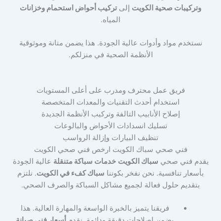
وتركيبات صحية الكويت
إلى
تركيب أحواض استحمام وخزانات
المياه.
نستخدم مواد وأدوات عالية الجودة. هذا يضمن متانة وموثوقية
الأنظمة الصحية في منزلكم.
فريق عمل محترف ومدرب على أعلى المستويات
استخدام أحدث التقنيات والمعدات المتخصصة
إصلاح الأنابيب التالفة وتركيب الأنظمة الجديدة
تسليك انسدادات الأحواض والبالوعات
تنظيف البيارات وإزالة الرواسب
فني صحي سباك الكويت ارخص فني صحي الكويت
يقدم فني صحي
سباك الكويت
خدمات سباكة متنقلة
عالية الجودة
بأسعار تنافسية. نحن نفخر بكوننا
سباك كفء في الكويت
. نلتزم
بتقديم حلول فعالة لجميع مشاكل السباكة والصرف الصحي.
فريقنا يتميز بالخبرة الواسعة والمهارة العالية. هذا
يضمن إصلاحات دقيقة ودائمة. نقدم
أسعار فني صيانة